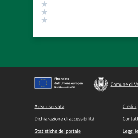
Valuta 3 stelle su 5
Valuta 2 stelle su 5
Valuta 1 stelle su 5
Comune di Ve
Footer menu
Area riservata
Crediti
Dichiarazione di accessibilità
Contatt
Statistiche del portale
Leggi l