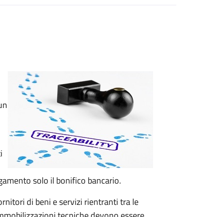
un
i
gamento solo il bonifico bancario.
itori di beni e servizi rientranti tra le
i immobilizzazioni tecniche devono essere