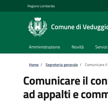
Salta al contenuto principale
Skip to footer content
Regione Lombardia
Comune di Veduggio
Amministrazione
Novità
Servizi
Briciole di pane
Home
/
Segreteria generale
/
Comunicare il
Comunicare il con
ad appalti e com