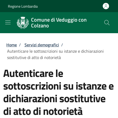
Salta al contenuto principale
Skip to footer content
Regione Lombardia
Comune di Veduggio con
Colzano
Briciole di pane
Home
/
Servizi demografici
/
Autenticare le sottoscrizioni su istanze e dichiarazioni
sostitutive di atto di notorietà
Autenticare le
sottoscrizioni su istanze e
dichiarazioni sostitutive
di atto di notorietà