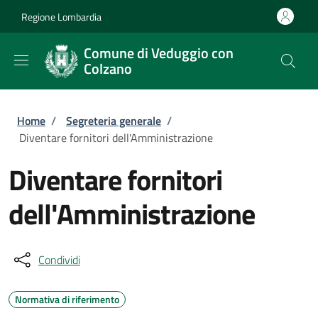
Salta al contenuto principale
Skip to footer content
Regione Lombardia
Comune di Veduggio con
Colzano
Briciole di pane
Home
/
Segreteria generale
/
Diventare fornitori dell'Amministrazione
Diventare fornitori
dell'Amministrazione
Condividi
Normativa di riferimento