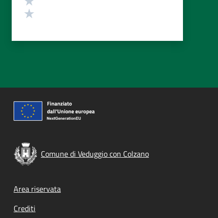
Valuta 1 stelle su 5
Comune di Veduggio con Colzano
Footer menu
Area riservata
Crediti