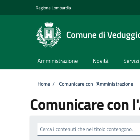
Salta al contenuto principale
Skip to footer content
Regione Lombardia
Comune di Veduggio
Amministrazione
Novità
Servizi
Briciole di pane
Home
/
Comunicare con l'Amministrazione
Comunicare con l
Cerca i contenuti che nel titolo contengono: