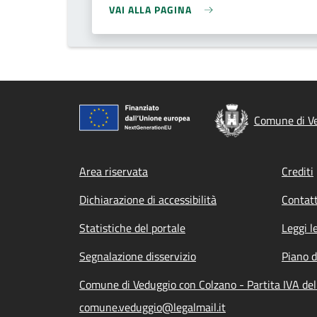
VAI ALLA PAGINA
Comune di Ve
Footer menu
Area riservata
Crediti
Dichiarazione di accessibilità
Contatt
Statistiche del portale
Leggi l
Segnalazione disservizio
Piano d
Comune di Veduggio con Colzano - Partita IVA de
comune.veduggio@legalmail.it