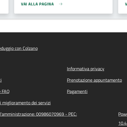
VAI ALLA PAGINA
duggio con Colzano
Informativa privacy
i
Prenotazione appuntamento
e FAQ
Pagamenti
i miglioramento dei servizi
ll'amministrazione: 00986070969 - PEC:
Powe
10.4