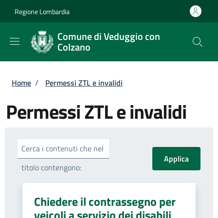
Salta al contenuto principale
Skip to footer content
Regione Lombardia
Comune di Veduggio con
Colzano
Briciole di pane
Home
/
Permessi ZTL e invalidi
Permessi ZTL e invalidi
Cerca i contenuti che nel
titolo contengono:
Chiedere il contrassegno per
veicoli a servizio dei disabili