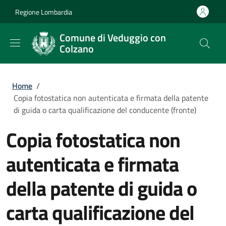
Salta al contenuto principale
Skip to footer content
Regione Lombardia
Comune di Veduggio con
Colzano
Briciole di pane
Home
/
Copia fotostatica non autenticata e firmata della patente
di guida o carta qualificazione del conducente (fronte)
Copia fotostatica non
autenticata e firmata
della patente di guida o
carta qualificazione del