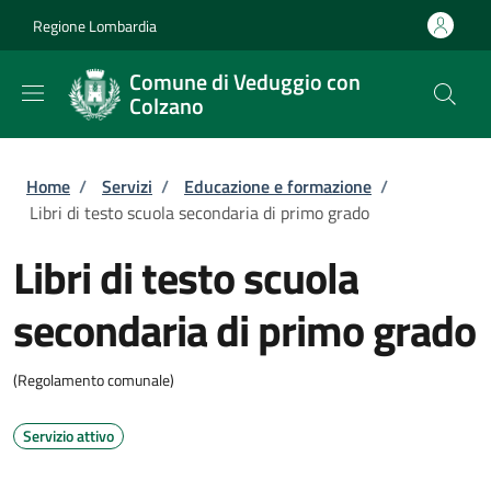
Salta al contenuto principale
Skip to footer content
Regione Lombardia
Comune di Veduggio con
Colzano
Briciole di pane
Home
/
Servizi
/
Educazione e formazione
/
Libri di testo scuola secondaria di primo grado
Libri di testo scuola
secondaria di primo grado
(Regolamento comunale)
Servizio attivo