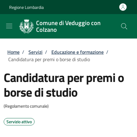
Salta al contenuto principale
Skip to footer content
Regione Lombardia
Comune di Veduggio con
Colzano
Briciole di pane
Home
/
Servizi
/
Educazione e formazione
/
Candidatura per premi o borse di studio
Candidatura per premi o
borse di studio
(Regolamento comunale)
Servizio attivo