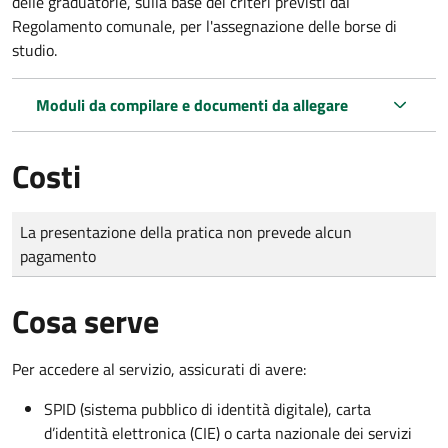
delle graduatorie, sulla base dei criteri previsti dal
Regolamento comunale, per l'assegnazione delle borse di
studio.
Moduli da compilare e documenti da allegare
Costi
Tipo di pagamento
Importo
La presentazione della pratica non prevede alcun
pagamento
Cosa serve
Per accedere al servizio, assicurati di avere:
SPID (sistema pubblico di identità digitale), carta
d’identità elettronica (CIE) o carta nazionale dei servizi