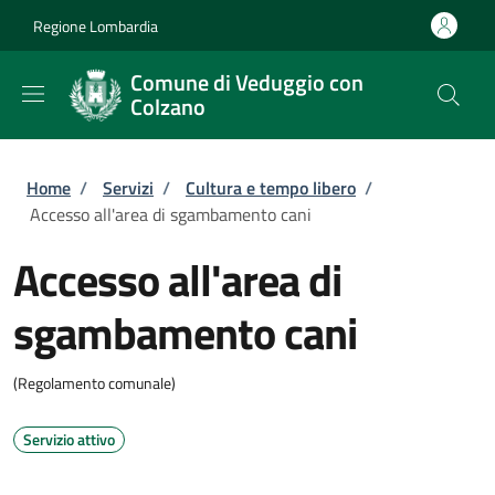
Salta al contenuto principale
Skip to footer content
Regione Lombardia
Comune di Veduggio con
Colzano
Briciole di pane
Home
/
Servizi
/
Cultura e tempo libero
/
Accesso all'area di sgambamento cani
Accesso all'area di
sgambamento cani
(Regolamento comunale)
Servizio attivo