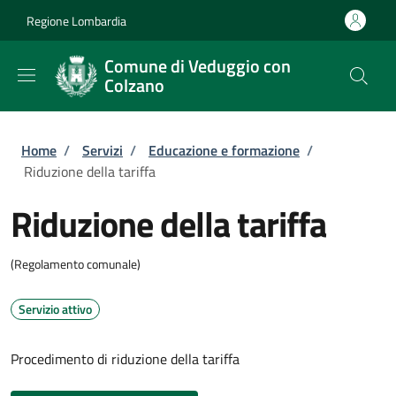
Salta al contenuto principale
Skip to footer content
Regione Lombardia
Comune di Veduggio con
Colzano
Briciole di pane
Home
/
Servizi
/
Educazione e formazione
/
Riduzione della tariffa
Riduzione della tariffa
(Regolamento comunale)
Servizio attivo
Procedimento di riduzione della tariffa