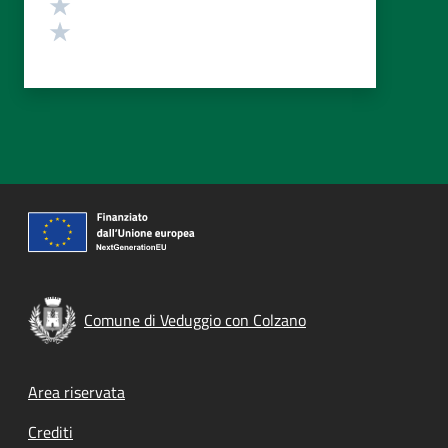
Valuta 2 stelle su 5
Valuta 1 stelle su 5
Comune di Veduggio con Colzano
Footer menu
Area riservata
Crediti