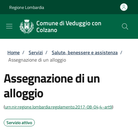
Salta al contenuto principale
Skip to footer content
Regione Lombardia
Comune di Veduggio con
Colzano
Briciole di pane
Home
/
Servizi
/
Salute, benessere e assistenza
/
Assegnazione di un alloggio
Assegnazione di un
alloggio
(
urn:nir:regione.lombardia:regolamento:2017-08-04;4~art9
)
Servizio attivo