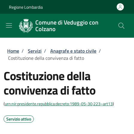
Salta al contenuto principale
Skip to footer content
Regione Lombardia
Comune di Veduggio con
Colzano
Briciole di pane
Home
/
Servizi
/
Anagrafe e stato civile
/
Costituzione della convivenza di fatto
Costituzione della
convivenza di fatto
(
urn:nir:presidente.repubblica:decreto:1989-05-30;223~art13
)
Servizio attivo