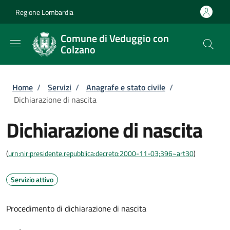
Salta al contenuto principale
Skip to footer content
Regione Lombardia
Comune di Veduggio con
Colzano
Briciole di pane
Home
/
Servizi
/
Anagrafe e stato civile
/
Dichiarazione di nascita
Dichiarazione di nascita
(
urn:nir:presidente.repubblica:decreto:2000-11-03;396~art30
)
Servizio attivo
Procedimento di dichiarazione di nascita