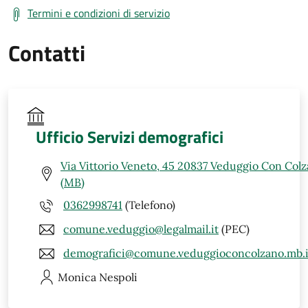
Termini e condizioni di servizio
Contatti
Ufficio Servizi demografici
Via Vittorio Veneto, 45 20837 Veduggio Con Col
(MB)
0362998741
(Telefono)
comune.veduggio@legalmail.it
(PEC)
demografici@comune.veduggioconcolzano.mb.i
Monica
Nespoli