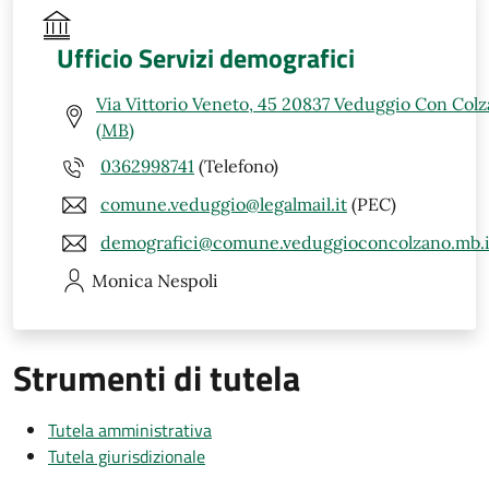
Ufficio Servizi demografici
Via Vittorio Veneto, 45 20837 Veduggio Con Col
(MB)
0362998741
(Telefono)
comune.veduggio@legalmail.it
(PEC)
demografici@comune.veduggioconcolzano.mb.i
Monica
Nespoli
Strumenti di tutela
Tutela amministrativa
Tutela giurisdizionale