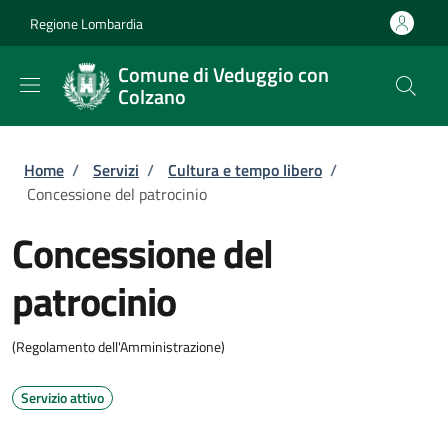
Salta al contenuto principale
Skip to footer content
Regione Lombardia
Comune di Veduggio con
Colzano
Briciole di pane
Home
/
Servizi
/
Cultura e tempo libero
/
Concessione del patrocinio
Concessione del
patrocinio
(Regolamento dell'Amministrazione)
Servizio attivo