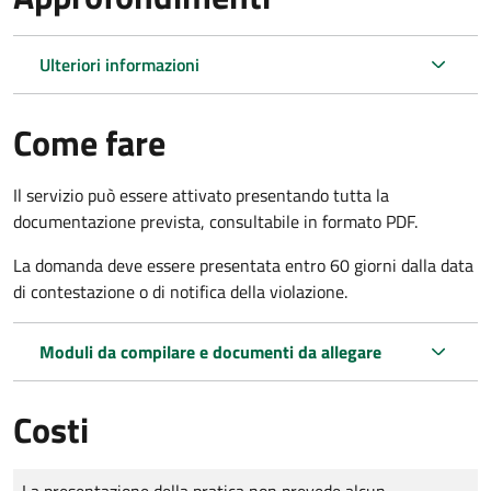
Ulteriori informazioni
Come fare
Il servizio può essere attivato presentando tutta la
documentazione prevista, consultabile in formato PDF.
La domanda deve essere presentata entro 60 giorni dalla data
di contestazione o di notifica della violazione.
Moduli da compilare e documenti da allegare
Costi
Tipo di pagamento
Importo
La presentazione della pratica non prevede alcun