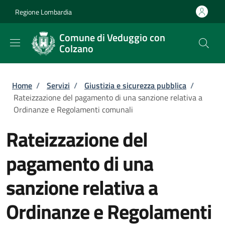
Salta al contenuto principale
Skip to footer content
Regione Lombardia
Comune di Veduggio con
Colzano
Briciole di pane
Home
/
Servizi
/
Giustizia e sicurezza pubblica
/
Rateizzazione del pagamento di una sanzione relativa a
Ordinanze e Regolamenti comunali
Rateizzazione del
pagamento di una
sanzione relativa a
Ordinanze e Regolamenti